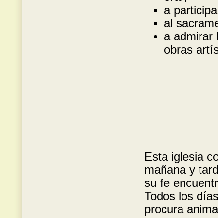
a participa
al sacrame
a admirar 
obras artí
Esta iglesia c
mañana y tard
su fe encuentr
Todos los días
procura animar