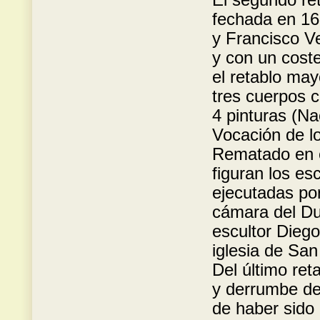
fechada en 16
y Francisco V
y con un cost
el retablo may
tres cuerpos c
4 pinturas (N
Vocación de l
Rematado en e
figuran los e
ejecutadas po
cámara del Du
escultor Diego
iglesia de Sa
Del último re
y derrumbe de 
de haber sido 