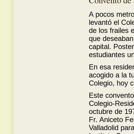
Convento de
A pocos metro
levantó el Col
de los frailes
que deseaban r
capital. Poste
estudiantes un
En esa reside
acogido a la t
Colegio, hoy 
Este convento
Colegio-Reside
octubre de 19
Fr. Aniceto F
Valladolid par