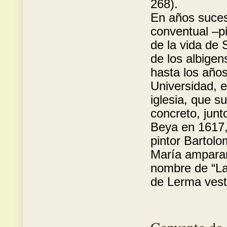
268).
En años sucesi
conventual –p
de la vida de
de los albige
hasta los años
Universidad, e
iglesia, que s
concreto, junt
Beya en 1617, 
pintor Bartol
María amparan
nombre de “La 
de Lerma vest