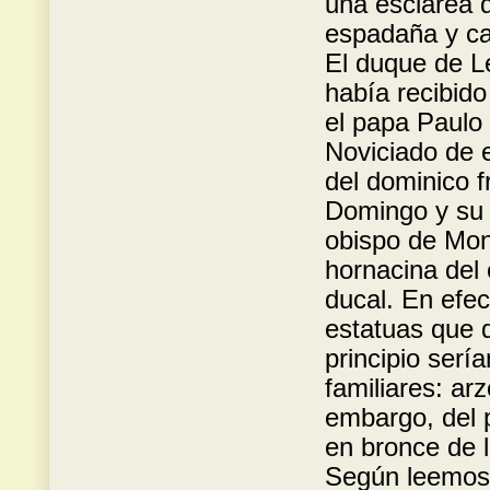
una esclarea d
espadaña y ca
El duque de L
había recibido
el papa Paulo 
Noviciado de 
del dominico f
Domingo y su 
obispo de Mon
hornacina del 
ducal. En efec
estatuas que d
principio serí
familiares: ar
embargo, del p
en bronce de 
Según leemos 