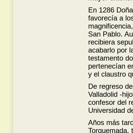
En 1286 Doña 
favorecía a lo
magnificencia,
San Pablo. Au
recibiera sepu
acabarlo por l
testamento do
pertenecían en
y el claustro q
De regreso del
Valladolid -hi
confesor del r
Universidad de
Años más tard
Torquemada, t