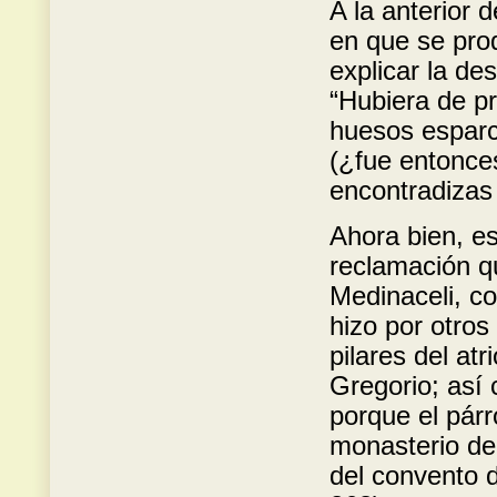
A la anterior 
en que se pro
explicar la de
“Hubiera de p
huesos esparc
(¿fue entonces
encontradizas 
Ahora bien, es
reclamación q
Medinaceli, c
hizo por otros
pilares del at
Gregorio; así
porque el párr
monasterio de
del convento 