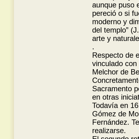
aunque puso e
pereció o si f
moderno y dim
del templo” (J
arte y natural
.
Respecto de es
vinculado con 
Melchor de Be
Concretamente
Sacramento po
en otras inici
Todavía en 16
Gómez de Mora
Fernández. Ten
realizarse.
El segundo ret