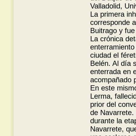
Valladolid, Un
La primera inh
corresponde a 
Buitrago y fue
La crónica det
enterramiento 
ciudad el fére
Belén. Al día 
enterrada en e
acompañado po
En este mismo
Lerma, falleci
prior del conv
de Navarrete.
durante la eta
Navarrete, que