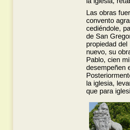
la iglesia, ret
Las obras fue
convento agra
cediéndole, pa
de San Gregor
propiedad del
nuevo, su obr
Pablo, cien m
desempeñen e 
Posteriorment
la iglesia, lev
que para igles