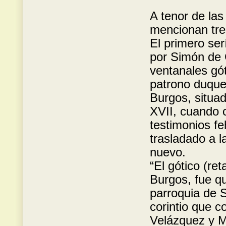
A tenor de la
mencionan tres
El primero ser
por Simón de C
ventanales gó
patrono duque
Burgos, situad
XVII, cuando 
testimonios fe
trasladado a l
nuevo.
“El gótico (re
Burgos, fue q
parroquia de 
corintio que co
Velázquez y M