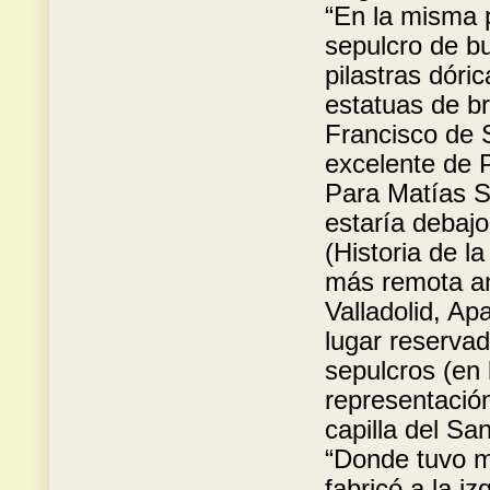
“En la misma p
sepulcro de bu
pilastras dóri
estatuas de br
Francisco de 
excelente de 
Para Matías S
estaría debajo
(Historia de l
más remota an
Valladolid, Ap
lugar reservad
sepulcros (en
representació
capilla del Sa
“Donde tuvo m
fabricó a la i