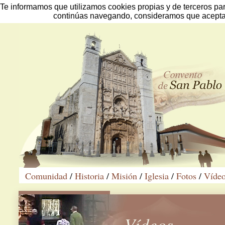
Te informamos que utilizamos cookies propias y de terceros par
continúas navegando, consideramos que aceptas
Comunidad
/
Historia
/
Misión
/
Iglesia
/
Fotos
/
Víde
Vídeos